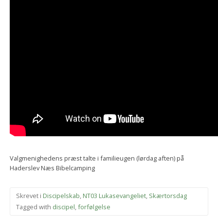
Valgmenighedens præst talte i familieugen (lørdag aften) på
Haderslev Næs Bibelcamping
Skrevet i
Discipelskab
,
NT03 Lukasevangeliet
,
Skærtorsdag
Tagged with
discipel
,
forfølgelse