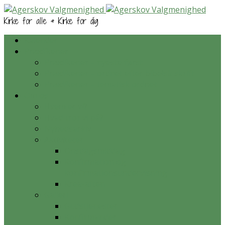
Kirke for alle & Kirke for dig
Kalender
Prædikener
Prædikener – nyeste først
Prædikener – ordnet efter bibelsk skrift
Prædikener – tematisk ordnet
Om os
Hvem er vi?
Hvad tror vi på?
Nyhedsarkiv
Aktiviteter
Onsdagsmiddag
Konfirmation og
konfirmationsundervisning
Krea-aften
Galleri
Gudstjenester
Konfirmander