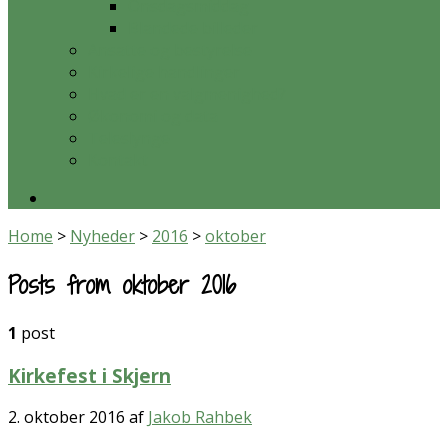
Onsdagsmiddag
Blandede billeder
Ansatte og bestyrelse
Kirkelige handlinger
Hvad er en valgmenighed?
Økonomi og data
Teleslynge
Kontakt
Home
>
Nyheder
>
2016
>
oktober
Posts from oktober 2016
1
post
Kirkefest i Skjern
2. oktober 2016
af
Jakob Rahbek