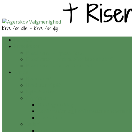
Kirke for alle & Kirke for dig
Kalender
Prædikener
Prædikener – nyeste først
Prædikener – ordnet efter bibelsk skrift
Prædikener – tematisk ordnet
Om os
Hvem er vi?
Hvad tror vi på?
Nyhedsarkiv
Aktiviteter
Onsdagsmiddag
Konfirmation og konfirmationsundervisni
Krea-aften
Galleri
Gudstjenester