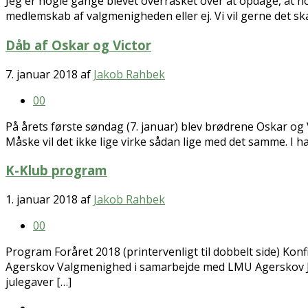
Jeg er nogle gange blevet overrasket over at opdage, at no
medlemskab af valgmenigheden eller ej. Vi vil gerne det ska
Dåb af Oskar og Victor
7. januar 2018
af
Jakob Rahbek
0
0
På årets første søndag (7. januar) blev brødrene Oskar og Vic
Måske vil det ikke lige virke sådan lige med det samme. 
K-Klub program
1. januar 2018
af
Jakob Rahbek
0
0
Program Foråret 2018 (printervenligt til dobbelt side) Kon
Agerskov Valgmenighed i samarbejde med LMU Agerskov Janu
julegaver […]