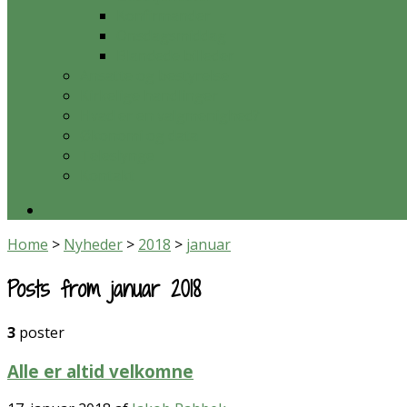
Konfirmander
Onsdagsmiddag
Blandede billeder
Ansatte og bestyrelse
Kirkelige handlinger
Hvad er en valgmenighed?
Økonomi og data
Teleslynge
Kontakt
Home
>
Nyheder
>
2018
>
januar
Posts from januar 2018
3
poster
Alle er altid velkomne