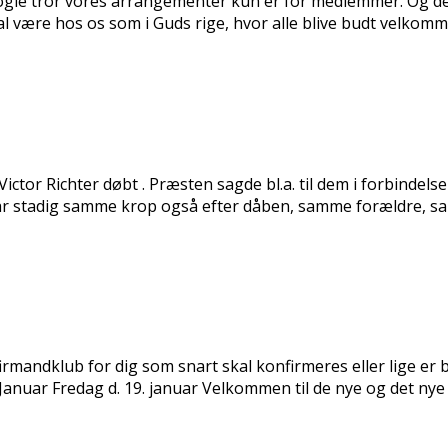
gle tror vores arrangementer kun er for medlemmer. Og det e
l være hos os som i Guds rige, hvor alle blive budt velkomme
tor Richter døbt . Præsten sagde bl.a. til dem i forbindelse m
I har stadig samme krop også efter dåben, samme forældre, 
firmandklub for dig som snart skal konfirmeres eller lige er
ar Fredag d. 19. januar Velkommen til de nye og det nye å