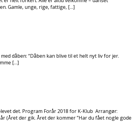
r helt forkert. Alle er altid velkomne – uanset
n. Gamle, unge, rige, fattige, […]
ed dåben: “Dåben kan blive til et helt nyt liv for jer.
samme […]
 blevet det. Program Forår 2018 for K-Klub Arrangør:
r (Året der gik. Året der kommer ”Har du fået nogle gode