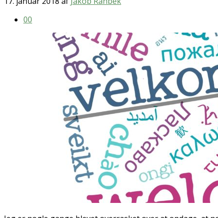
17. januar 2018
af
Jakob Rahbek
0
0