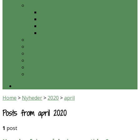
Galleri
Gudstjenester
Konfirmander
Onsdagsmiddag
Blandede billeder
Ansatte og bestyrelse
Kirkelige handlinger
Hvad er en valgmenighed?
Økonomi og data
Teleslynge
Kontakt
Home
>
Nyheder
>
2020
>
april
Posts from april 2020
1
post