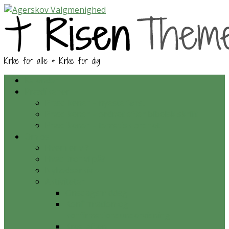
Kirke for alle & Kirke for dig
Kalender
Prædikener
Prædikener – nyeste først
Prædikener – ordnet efter bibelsk skrift
Prædikener – tematisk ordnet
Om os
Hvem er vi?
Hvad tror vi på?
Nyhedsarkiv
Aktiviteter
Onsdagsmiddag
Konfirmation og
konfirmationsundervisning
Krea-aften