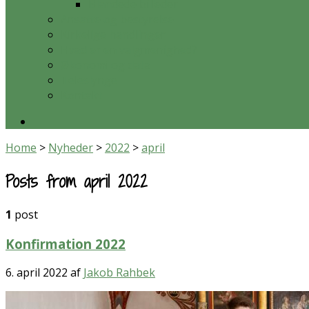
Blandede billeder
Ansatte og bestyrelse
Kirkelige handlinger
Hvad er en valgmenighed?
Økonomi og data
Teleslynge
Kontakt
Home
>
Nyheder
>
2022
>
april
Posts from april 2022
1
post
Konfirmation 2022
6. april 2022
af
Jakob Rahbek