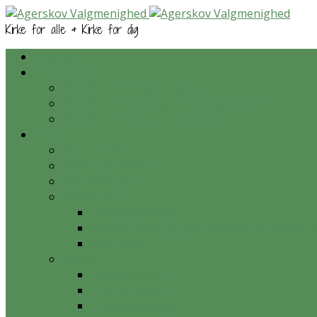
Kirke for alle & Kirke for dig
Kalender
Prædikener
Prædikener – nyeste først
Prædikener – ordnet efter bibelsk skrift
Prædikener – tematisk ordnet
Om os
Hvem er vi?
Hvad tror vi på?
Nyhedsarkiv
Aktiviteter
Onsdagsmiddag
Konfirmation og konfirmationsundervisni
Krea-aften
Galleri
Gudstjenester
Konfirmander
Onsdagsmiddag