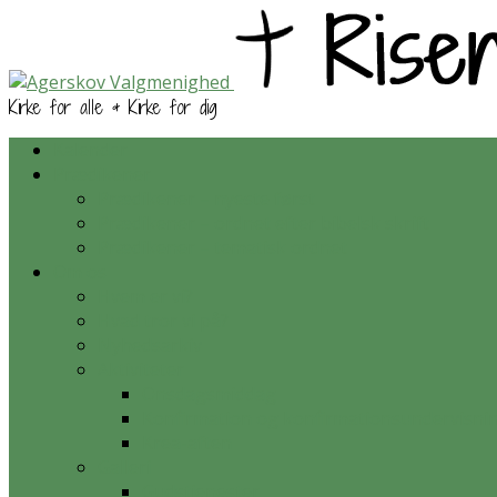
Kirke for alle & Kirke for dig
Kalender
Prædikener
Prædikener – nyeste først
Prædikener – ordnet efter bibelsk skrift
Prædikener – tematisk ordnet
Om os
Hvem er vi?
Hvad tror vi på?
Nyhedsarkiv
Aktiviteter
Onsdagsmiddag
Konfirmation og konfirmationsundervisni
Krea-aften
Galleri
Gudstjenester