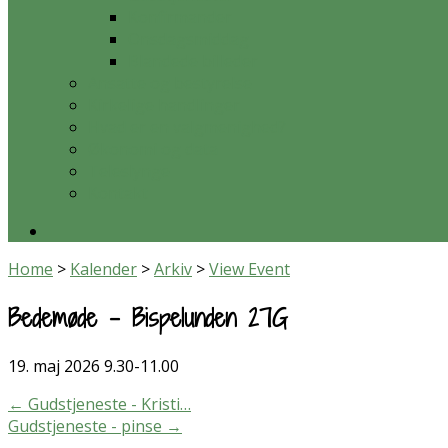
Konfirmander
Onsdagsmiddag
Blandede billeder
Ansatte og bestyrelse
Kirkelige handlinger
Hvad er en valgmenighed?
Økonomi og data
Teleslynge
Kontakt
Home
>
Kalender
>
Arkiv
>
View Event
Bedemøde – Bispelunden 27G
19. maj 2026
9.30-11.00
←
Gudstjeneste - Kristi…
Gudstjeneste - pinse
→