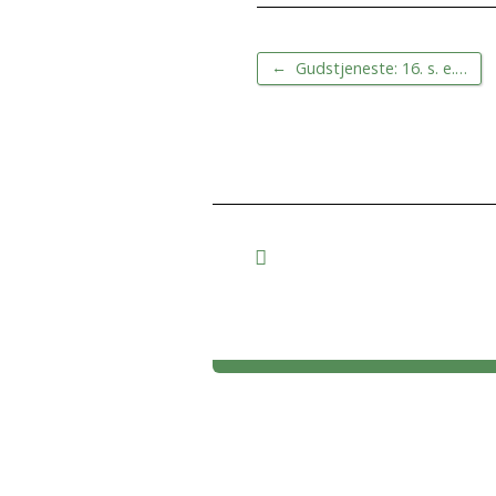
←
Gudstjeneste: 16. s. e.…