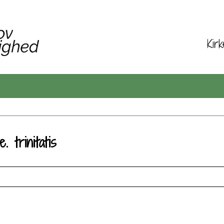
Kir
Om os
. trinitatis