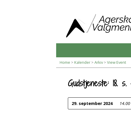
Kalender
Prædikener
Home
>
Kalender
>
Arkiv
>
View Event
Gudstjeneste: 18. s. e
29. september 2024
14.00