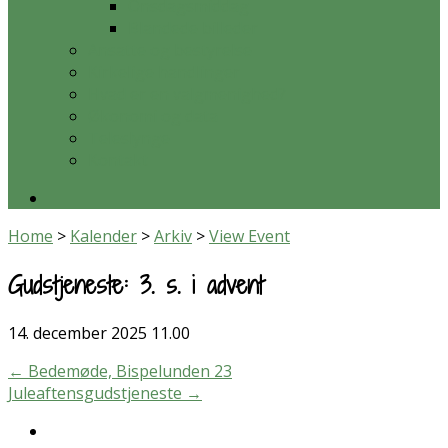
Onsdagsmiddag
Blandede billeder
Ansatte og bestyrelse
Kirkelige handlinger
Hvad er en valgmenighed?
Økonomi og data
Teleslynge
Kontakt
Home
>
Kalender
>
Arkiv
>
View Event
Gudstjeneste: 3. s. i advent
14. december 2025
11.00
←
Bedemøde, Bispelunden 23
Juleaftensgudstjeneste
→