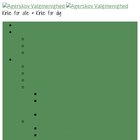
Kirke for alle & Kirke for dig
Kalender
Prædikener
Prædikener – nyeste først
Prædikener – ordnet efter bibelsk skrift
Prædikener – tematisk ordnet
Om os
Hvem er vi?
Hvad tror vi på?
Nyhedsarkiv
Aktiviteter
Onsdagsmiddag
Konfirmation og
konfirmationsundervisning
Krea-aften
Galleri
Gudstjenester
Konfirmander