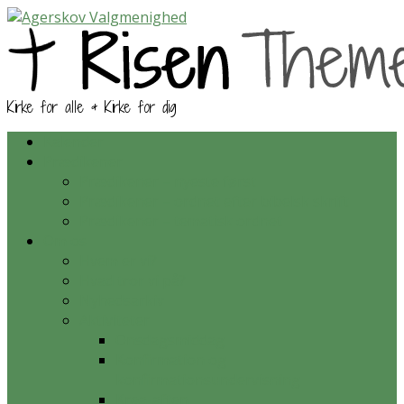
Kirke for alle & Kirke for dig
Kalender
Prædikener
Prædikener – nyeste først
Prædikener – ordnet efter bibelsk skrift
Prædikener – tematisk ordnet
Om os
Hvem er vi?
Hvad tror vi på?
Nyhedsarkiv
Aktiviteter
Onsdagsmiddag
Konfirmation og
konfirmationsundervisning
Krea-aften