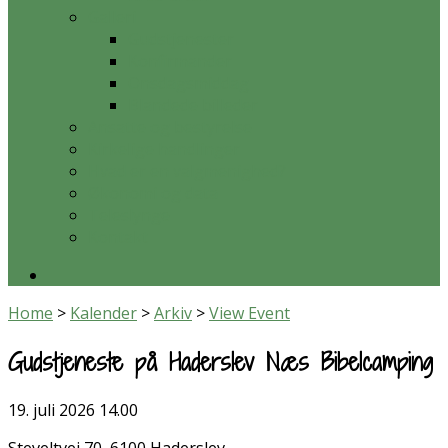
Galleri
Gudstjenester
Konfirmander
Onsdagsmiddag
Blandede billeder
Ansatte og bestyrelse
Kirkelige handlinger
Hvad er en valgmenighed?
Økonomi og data
Teleslynge
Kontakt
Home
>
Kalender
>
Arkiv
>
View Event
Gudstjeneste på Haderslev Næs Bibelcamping
19. juli 2026
14.00
Steveltvej 70, 6100 Haderslev