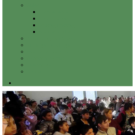
Galleri
Gudstjenester
Konfirmander
Onsdagsmiddag
Blandede billeder
Ansatte og bestyrelse
Kirkelige handlinger
Hvad er en valgmenighed?
Økonomi og data
Teleslynge
Kontakt