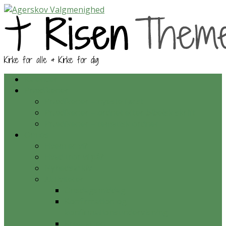
Kirke for alle & Kirke for dig
Kalender
Prædikener
Prædikener – nyeste først
Prædikener – ordnet efter bibelsk skrift
Prædikener – tematisk ordnet
Om os
Hvem er vi?
Hvad tror vi på?
Nyhedsarkiv
Aktiviteter
Onsdagsmiddag
Konfirmation og
konfirmationsundervisning
Krea-aften