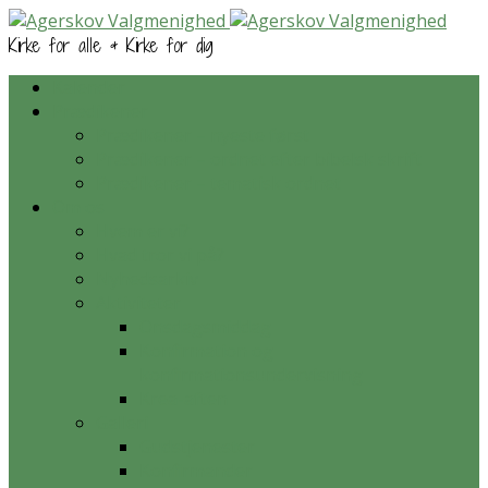
Kirke for alle & Kirke for dig
Kalender
Prædikener
Prædikener – nyeste først
Prædikener – ordnet efter bibelsk skrift
Prædikener – tematisk ordnet
Om os
Hvem er vi?
Hvad tror vi på?
Nyhedsarkiv
Aktiviteter
Onsdagsmiddag
Konfirmation og
konfirmationsundervisning
Krea-aften
Galleri
Gudstjenester
Konfirmander