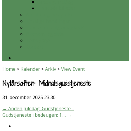
Onsdagsmiddag
Blandede billeder
Ansatte og bestyrelse
Kirkelige handlinger
Hvad er en valgmenighed?
Økonomi og data
Teleslynge
Kontakt
Home
>
Kalender
>
Arkiv
>
View Event
Nytårsaften: Midnatsgudstjeneste
31. december 2025
23.30
←
Anden Juledag: Gudstjeneste…
Gudstjeneste i bedeugen: 1.…
→