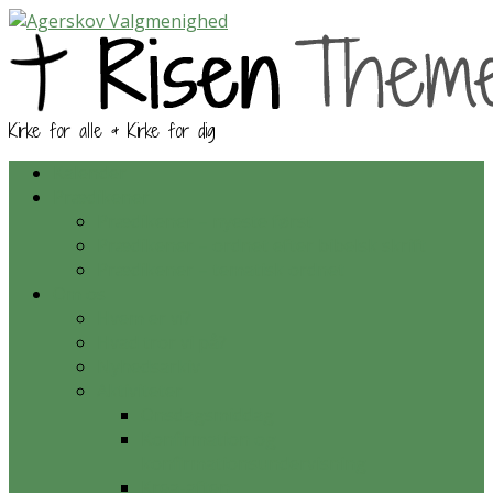
Kirke for alle & Kirke for dig
Kalender
Prædikener
Prædikener – nyeste først
Prædikener – ordnet efter bibelsk skrift
Prædikener – tematisk ordnet
Om os
Hvem er vi?
Hvad tror vi på?
Nyhedsarkiv
Aktiviteter
Onsdagsmiddag
Konfirmation og
konfirmationsundervisning
Krea-aften