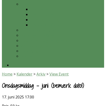
Galleri
Gudstjenester
Konfirmander
Onsdagsmiddag
Blandede billeder
Ansatte og bestyrelse
Kirkelige handlinger
Hvad er en valgmenighed?
Økonomi og data
Teleslynge
Kontakt
Home
>
Kalender
>
Arkiv
>
View Event
Onsdagsmiddag – juni (bemærk dato!)
17. juni 2025
17.00
Pris. 50 kr.