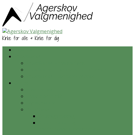
Kirke for alle & Kirke for dig
Kalender
Prædikener
Prædikener – nyeste først
Prædikener – ordnet efter bibelsk skrift
Prædikener – tematisk ordnet
Om os
Hvem er vi?
Hvad tror vi på?
Nyhedsarkiv
Aktiviteter
Onsdagsmiddag
Konfirmation og
konfirmationsundervisning