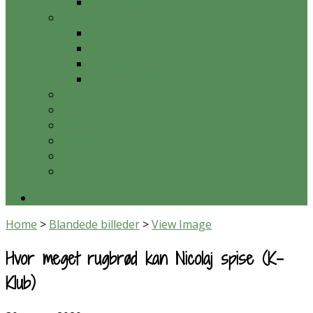
Krea-aften
Galleri
Gudstjenester
Konfirmander
Onsdagsmiddag
Blandede billeder
Ansatte og bestyrelse
Kirkelige handlinger
Hvad er en valgmenighed?
Økonomi og data
Teleslynge
Kontakt
Home
>
Blandede billeder
>
View Image
Hvor meget rugbrød kan Nicolaj spise (K-
Klub)