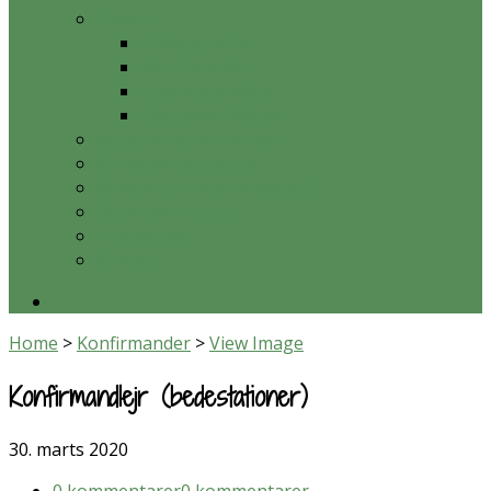
Galleri
Gudstjenester
Konfirmander
Onsdagsmiddag
Blandede billeder
Ansatte og bestyrelse
Kirkelige handlinger
Hvad er en valgmenighed?
Økonomi og data
Teleslynge
Kontakt
Home
>
Konfirmander
>
View Image
Konfirmandlejr (bedestationer)
30. marts 2020
0 kommentarer
0 kommentarer