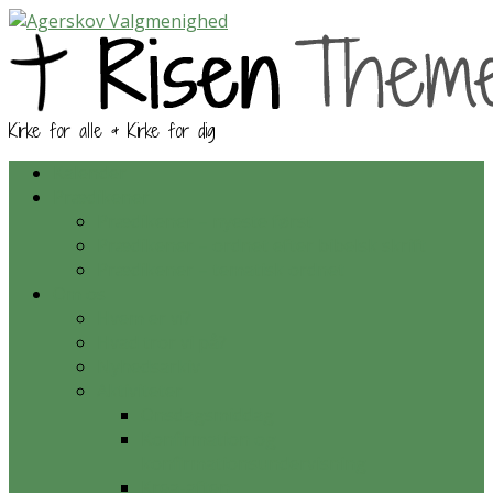
Kirke for alle & Kirke for dig
Kalender
Prædikener
Prædikener – nyeste først
Prædikener – ordnet efter bibelsk skrift
Prædikener – tematisk ordnet
Om os
Hvem er vi?
Hvad tror vi på?
Nyhedsarkiv
Aktiviteter
Onsdagsmiddag
Konfirmation og
konfirmationsundervisning
Krea-aften