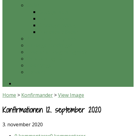
Galleri
Gudstjenester
Konfirmander
Onsdagsmiddag
Blandede billeder
Ansatte og bestyrelse
Kirkelige handlinger
Hvad er en valgmenighed?
Økonomi og data
Teleslynge
Kontakt
Home
>
Konfirmander
>
View Image
Konfirmationen 12. september 2020
3. november 2020
0 kommentarer
0 kommentarer