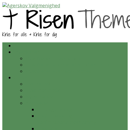
Kirke for alle & Kirke for dig
Kalender
Prædikener
Prædikener – nyeste først
Prædikener – ordnet efter bibelsk skrift
Prædikener – tematisk ordnet
Om os
Hvem er vi?
Hvad tror vi på?
Nyhedsarkiv
Aktiviteter
Onsdagsmiddag
Konfirmation og
konfirmationsundervisning
Krea-aften