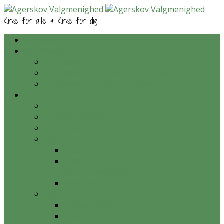
Kirke for alle & Kirke for dig
Kalender
Prædikener
Prædikener – nyeste først
Prædikener – ordnet efter bibelsk skrift
Prædikener – tematisk ordnet
Om os
Hvem er vi?
Hvad tror vi på?
Nyhedsarkiv
Aktiviteter
Onsdagsmiddag
Konfirmation og
konfirmationsundervisning
Krea-aften
Galleri
Gudstjenester
Konfirmander