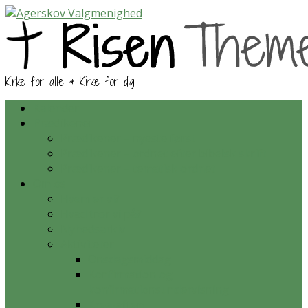
Kirke for alle & Kirke for dig
Kalender
Prædikener
Prædikener – nyeste først
Prædikener – ordnet efter bibelsk skrift
Prædikener – tematisk ordnet
Om os
Hvem er vi?
Hvad tror vi på?
Nyhedsarkiv
Aktiviteter
Onsdagsmiddag
Konfirmation og
konfirmationsundervisning
Krea-aften