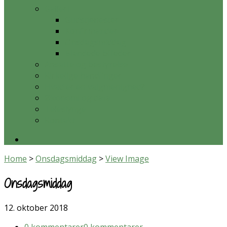
Galleri
Gudstjenester
Konfirmander
Onsdagsmiddag
Blandede billeder
Ansatte og bestyrelse
Kirkelige handlinger
Hvad er en valgmenighed?
Økonomi og data
Teleslynge
Kontakt
Home
>
Onsdagsmiddag
>
View Image
Onsdagsmiddag
12. oktober 2018
0 kommentarer
0 kommentarer