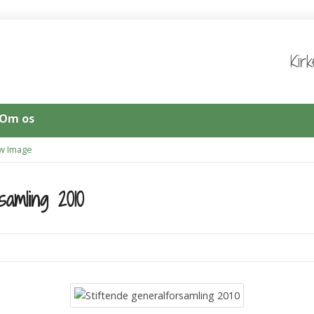
Kir
Om os
w Image
samling 2010