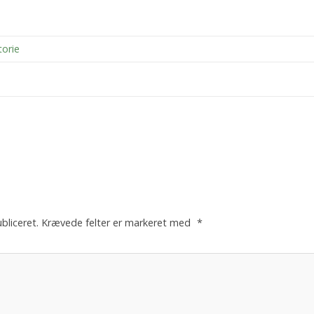
orie
bliceret.
Krævede felter er markeret med
*