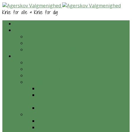
Kirke for alle & Kirke for dig
Kalender
Prædikener
Prædikener – nyeste først
Prædikener – ordnet efter bibelsk skrift
Prædikener – tematisk ordnet
Om os
Hvem er vi?
Hvad tror vi på?
Nyhedsarkiv
Aktiviteter
Onsdagsmiddag
Konfirmation og
konfirmationsundervisning
Krea-aften
Galleri
Gudstjenester
Konfirmander