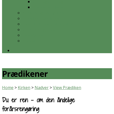
Onsdagsmiddag
Blandede billeder
Ansatte og bestyrelse
Kirkelige handlinger
Hvad er en valgmenighed?
Økonomi og data
Teleslynge
Kontakt
Prædikener
Home
>
Kirken
>
Nadver
>
View Prædiken
Du er ren – om den åndelige
forårsrengøring