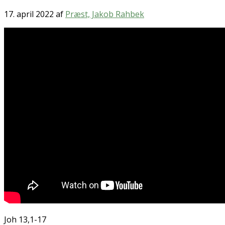
17. april 2022
af
Præst, Jakob Rahbek
Joh 13,1-17