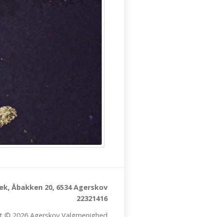
k, Åbakken 20, 6534 Agerskov
22321416
t © 2026 Agerskov Valgmenighed