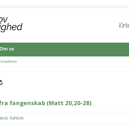
Kir
Om os
forladelse
e
fra fangenskab (Matt 20,20-28)
Jakob Rahbek