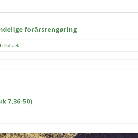
åndelige forårsrengøring
ob Rahbek
k 7,36-50)