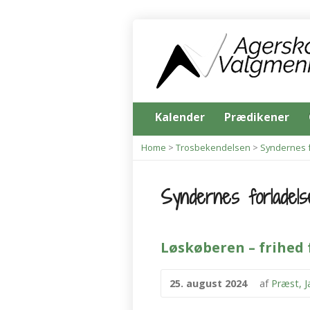
Kalender
Prædikener
Home
>
Trosbekendelsen
>
Syndernes 
Syndernes forladels
Løskøberen – frihed 
25. august 2024
af
Præst, 