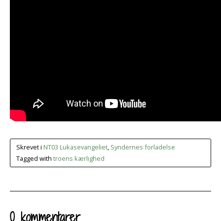
Skrevet i
NT03 Lukasevangeliet
,
Syndernes forladelse
Tagged with
troens kærlighed
0 kommentarer