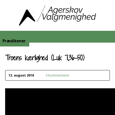
Kalender
Prædikener
Om os
Prædikener
Troens kærlighed (Luk 7,36-50)
12. august 2018
0 kommentarer