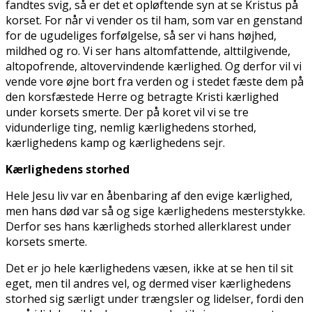
fandtes svig, så er det et opløftende syn at se Kristus på
korset. For når vi vender os til ham, som var en genstand
for de ugudeliges forfølgelse, så ser vi hans højhed,
mildhed og ro. Vi ser hans altomfattende, alttilgivende,
altopofrende, altovervindende kærlighed. Og derfor vil vi
vende vore øjne bort fra verden og i stedet fæste dem på
den korsfæstede Herre og betragte Kristi kærlighed
under korsets smerte. Der på koret vil vi se tre
vidunderlige ting, nemlig kærlighedens storhed,
kærlighedens kamp og kærlighedens sejr.
Kærlighedens storhed
Hele Jesu liv var en åbenbaring af den evige kærlighed,
men hans død var så og sige kærlighedens mesterstykke.
Derfor ses hans kærligheds storhed allerklarest under
korsets smerte.
Det er jo hele kærlighedens væsen, ikke at se hen til sit
eget, men til andres vel, og dermed viser kærlighedens
storhed sig særligt under trængsler og lidelser, fordi den