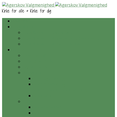
Kirke for alle & Kirke for dig
Kalender
Prædikener
Prædikener – nyeste først
Prædikener – ordnet efter bibelsk skrift
Prædikener – tematisk ordnet
Om os
Hvem er vi?
Hvad tror vi på?
Nyhedsarkiv
Aktiviteter
Onsdagsmiddag
Konfirmation og
konfirmationsundervisning
Krea-aften
Galleri
Gudstjenester
Konfirmander