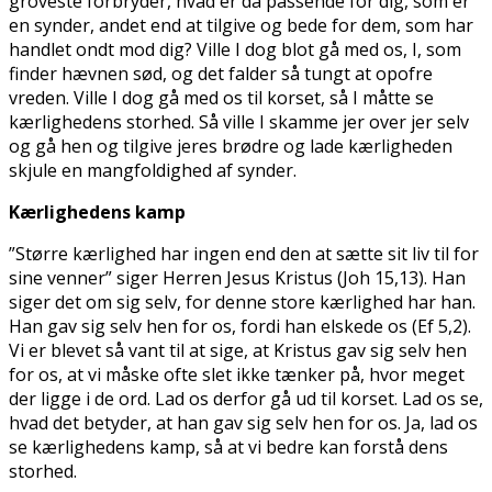
groveste forbryder, hvad er da passende for dig, som er
en synder, andet end at tilgive og bede for dem, som har
handlet ondt mod dig? Ville I dog blot gå med os, I, som
finder hævnen sød, og det falder så tungt at opofre
vreden. Ville I dog gå med os til korset, så I måtte se
kærlighedens storhed. Så ville I skamme jer over jer selv
og gå hen og tilgive jeres brødre og lade kærligheden
skjule en mangfoldighed af synder.
Kærlighedens kamp
”Større kærlighed har ingen end den at sætte sit liv til for
sine venner” siger Herren Jesus Kristus (Joh 15,13). Han
siger det om sig selv, for denne store kærlighed har han.
Han gav sig selv hen for os, fordi han elskede os (Ef 5,2).
Vi er blevet så vant til at sige, at Kristus gav sig selv hen
for os, at vi måske ofte slet ikke tænker på, hvor meget
der ligge i de ord. Lad os derfor gå ud til korset. Lad os se,
hvad det betyder, at han gav sig selv hen for os. Ja, lad os
se kærlighedens kamp, så at vi bedre kan forstå dens
storhed.