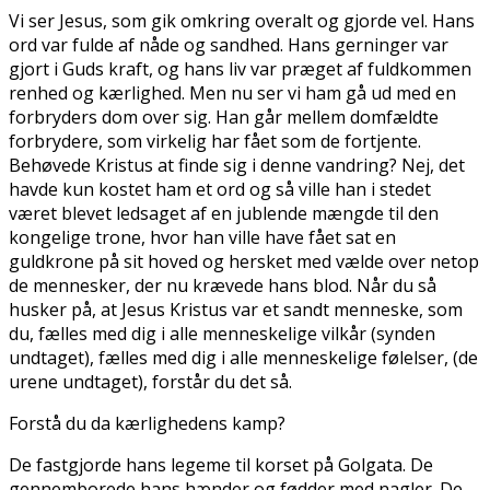
Vi ser Jesus, som gik omkring overalt og gjorde vel. Hans
ord var fulde af nåde og sandhed. Hans gerninger var
gjort i Guds kraft, og hans liv var præget af fuldkommen
renhed og kærlighed. Men nu ser vi ham gå ud med en
forbryders dom over sig. Han går mellem domfældte
forbrydere, som virkelig har fået som de fortjente.
Behøvede Kristus at finde sig i denne vandring? Nej, det
havde kun kostet ham et ord og så ville han i stedet
været blevet ledsaget af en jublende mængde til den
kongelige trone, hvor han ville have fået sat en
guldkrone på sit hoved og hersket med vælde over netop
de mennesker, der nu krævede hans blod. Når du så
husker på, at Jesus Kristus var et sandt menneske, som
du, fælles med dig i alle menneskelige vilkår (synden
undtaget), fælles med dig i alle menneskelige følelser, (de
urene undtaget), forstår du det så.
Forstå du da kærlighedens kamp?
De fastgjorde hans legeme til korset på Golgata. De
gennemborede hans hænder og fødder med nagler. De