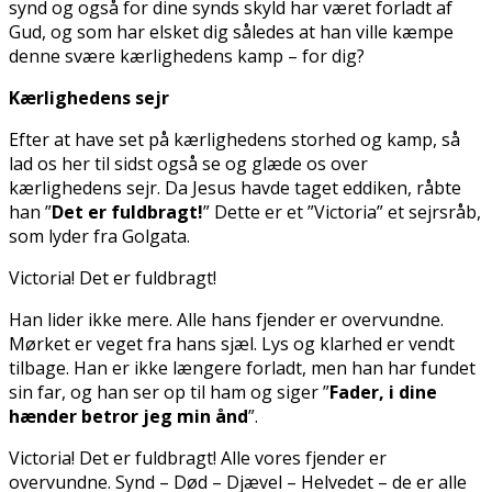
synd og også for dine synds skyld har været forladt af
Gud, og som har elsket dig således at han ville kæmpe
denne svære kærlighedens kamp – for dig?
Kærlighedens sejr
Efter at have set på kærlighedens storhed og kamp, så
lad os her til sidst også se og glæde os over
kærlighedens sejr. Da Jesus havde taget eddiken, råbte
han ”
Det er fuldbragt!
” Dette er et ”Victoria” et sejrsråb,
som lyder fra Golgata.
Victoria! Det er fuldbragt!
Han lider ikke mere. Alle hans fjender er overvundne.
Mørket er veget fra hans sjæl. Lys og klarhed er vendt
tilbage. Han er ikke længere forladt, men han har fundet
sin far, og han ser op til ham og siger ”
Fader, i dine
hænder betror jeg min ånd
”.
Victoria! Det er fuldbragt! Alle vores fjender er
overvundne. Synd – Død – Djævel – Helvedet – de er alle