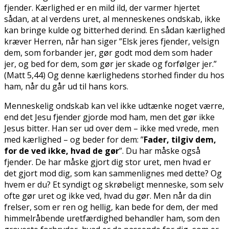
fjender. Kærlighed er en mild ild, der varmer hjertet
sådan, at al verdens uret, al menneskenes ondskab, ikke
kan bringe kulde og bitterhed derind. En sådan kærlighed
kræver Herren, når han siger ”Elsk jeres fjender, velsign
dem, som forbander jer, gør godt mod dem som hader
jer, og bed for dem, som gør jer skade og forfølger jer.”
(Matt 5,44) Og denne kærlighedens storhed finder du hos
ham, når du går ud til hans kors.
Menneskelig ondskab kan vel ikke udtænke noget værre,
end det Jesu fjender gjorde mod ham, men det gør ikke
Jesus bitter. Han ser ud over dem – ikke med vrede, men
med kærlighed – og beder for dem: ”
Fader, tilgiv dem,
for de ved ikke, hvad de gør
”. Du har måske også
fjender. De har måske gjort dig stor uret, men hvad er
det gjort mod dig, som kan sammenlignes med dette? Og
hvem er du? Et syndigt og skrøbeligt menneske, som selv
ofte gør uret og ikke ved, hvad du gør. Men når da din
frelser, som er ren og hellig, kan bede for dem, der med
himmelråbende uretfærdighed behandler ham, som den