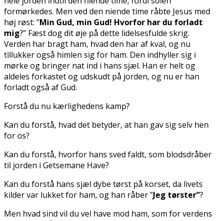
hele jorden indtil den niende time, fordi solen
formørkedes. Men ved den niende time råbte Jesus med
høj røst: ”
Min Gud, min Gud! Hvorfor har du forladt
mig
?” Fæst dog dit øje på dette lidelsesfulde skrig.
Verden har bragt ham, hvad den har af kval, og nu
tillukker også himlen sig for ham. Den indhyller sig i
mørke og bringer nat ind i hans sjæl. Han er helt og
aldeles forkastet og udskudt på jorden, og nu er han
forladt også af Gud.
Forstå du nu kærlighedens kamp?
Kan du forstå, hvad det betyder, at han gav sig selv hen
for os?
Kan du forstå, hvorfor hans sved faldt, som blodsdråber
til jorden i Getsemane Have?
Kan du forstå hans sjæl dybe tørst på korset, da livets
kilder var lukket for ham, og han råber ”
Jeg tørster”
?
Men hvad sind vil du vel have mod ham, som for verdens