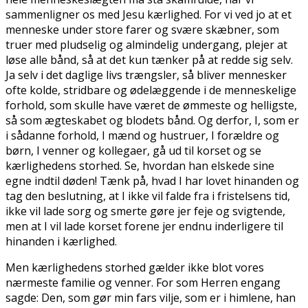
sammenligner os med Jesu kærlighed. For vi ved jo at et
menneske under store farer og svære skæbner, som
truer med pludselig og almindelig undergang, plejer at
løse alle bånd, så at det kun tænker på at redde sig selv.
Ja selv i det daglige livs trængsler, så bliver mennesker
ofte kolde, stridbare og ødelæggende i de menneskelige
forhold, som skulle have været de ømmeste og helligste,
så som ægteskabet og blodets bånd. Og derfor, I, som er
i sådanne forhold, I mænd og hustruer, I forældre og
børn, I venner og kollegaer, gå ud til korset og se
kærlighedens storhed. Se, hvordan han elskede sine
egne indtil døden! Tænk på, hvad I har lovet hinanden og
tag den beslutning, at I ikke vil falde fra i fristelsens tid,
ikke vil lade sorg og smerte gøre jer feje og svigtende,
men at I vil lade korset forene jer endnu inderligere til
hinanden i kærlighed.
Men kærlighedens storhed gælder ikke blot vores
nærmeste familie og venner. For som Herren engang
sagde: Den, som gør min fars vilje, som er i himlene, han