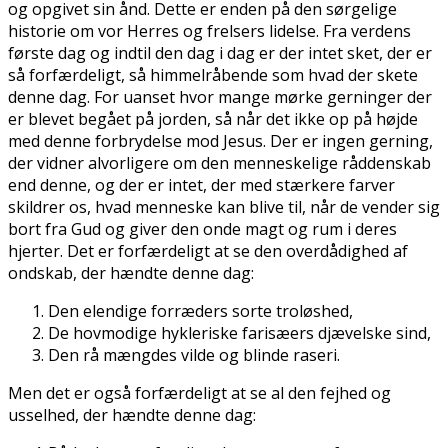
og opgivet sin ånd. Dette er enden på den sørgelige
historie om vor Herres og frelsers lidelse. Fra verdens
første dag og indtil den dag i dag er der intet sket, der er
så forfærdeligt, så himmelråbende som hvad der skete
denne dag. For uanset hvor mange mørke gerninger der
er blevet begået på jorden, så når det ikke op på højde
med denne forbrydelse mod Jesus. Der er ingen gerning,
der vidner alvorligere om den menneskelige råddenskab
end denne, og der er intet, der med stærkere farver
skildrer os, hvad menneske kan blive til, når de vender sig
bort fra Gud og giver den onde magt og rum i deres
hjerter. Det er forfærdeligt at se den overdådighed af
ondskab, der hændte denne dag:
Den elendige forræders sorte troløshed,
De hovmodige hykleriske farisæers djævelske sind,
Den rå mængdes vilde og blinde raseri.
Men det er også forfærdeligt at se al den fejhed og
usselhed, der hændte denne dag: