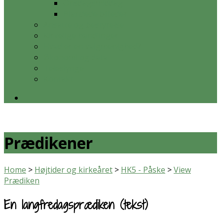
Onsdagsmiddag
Blandede billeder
Ansatte og bestyrelse
Kirkelige handlinger
Hvad er en valgmenighed?
Økonomi og data
Teleslynge
Kontakt
Prædikener
Home
>
Højtider og kirkeåret
>
HK5 - Påske
>
View
Prædiken
En langfredagsprædiken (tekst)