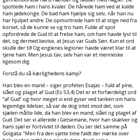
spottede ham i hans kvaler. De hånede ham ved at kalde
ham jødekonge. De bad ham hjælpe sig selv, når han nu
har hjulpet andre. De opmuntrede ham til at stige ned fra
korset, så de kunne se og tro ham. Fulde af spot
opfordrede de Gud til at frelse ham, om ham havde lyst til
det, og dermed bevise, at Jesus var Guds Søn. Kun et ord
skulle der til! Og englenes legioner havde været klar til at
tjene ham. Men Jesus tav, selv han var et menneske
ligesom dig.
Forstå du så kærlighedens kamp?
Han blev en mand – siger profeten Esajas – fuld af pine,
slået og plaget af Gud (Es 53,4) Det er et forfærdeligt ord:
”af Gud” og hvor meget vi end gyser ved tanken om hans
legemlige lidelser, så var de dog intet imod det, som
sjælen måtte lide, da han blev en mand, slået og plaget af
Gud. Det ser vi allerede i Getsemane, hvor han skælver og
hans sjæl er fortvivlet til døden. Du ser det samme på
Golgata: ”Men fra den sjette time faldt der mørke over