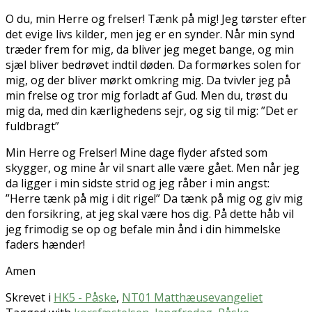
O du, min Herre og frelser! Tænk på mig! Jeg tørster efter
det evige livs kilder, men jeg er en synder. Når min synd
træder frem for mig, da bliver jeg meget bange, og min
sjæl bliver bedrøvet indtil døden. Da formørkes solen for
mig, og der bliver mørkt omkring mig. Da tvivler jeg på
min frelse og tror mig forladt af Gud. Men du, trøst du
mig da, med din kærlighedens sejr, og sig til mig: ”Det er
fuldbragt”
Min Herre og Frelser! Mine dage flyder afsted som
skygger, og mine år vil snart alle være gået. Men når jeg
da ligger i min sidste strid og jeg råber i min angst:
”Herre tænk på mig i dit rige!” Da tænk på mig og giv mig
den forsikring, at jeg skal være hos dig. På dette håb vil
jeg frimodig se op og befale min ånd i din himmelske
faders hænder!
Amen
Skrevet i
HK5 - Påske
,
NT01 Matthæusevangeliet