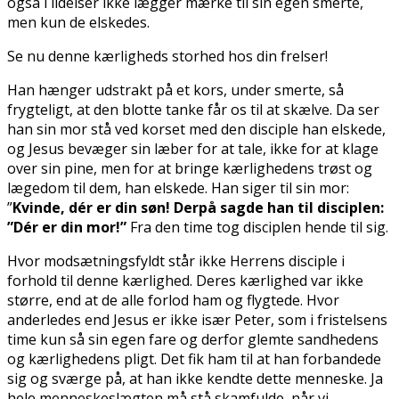
også i lidelser ikke lægger mærke til sin egen smerte,
men kun de elskedes.
Se nu denne kærligheds storhed hos din frelser!
Han hænger udstrakt på et kors, under smerte, så
frygteligt, at den blotte tanke får os til at skælve. Da ser
han sin mor stå ved korset med den disciple han elskede,
og Jesus bevæger sin læber for at tale, ikke for at klage
over sin pine, men for at bringe kærlighedens trøst og
lægedom til dem, han elskede. Han siger til sin mor:
”
Kvinde, dér er din søn!
Derpå sagde han til disciplen:
”Dér er din mor!”
Fra den time tog disciplen hende til sig.
Hvor modsætningsfyldt står ikke Herrens disciple i
forhold til denne kærlighed. Deres kærlighed var ikke
større, end at de alle forlod ham og flygtede. Hvor
anderledes end Jesus er ikke især Peter, som i fristelsens
time kun så sin egen fare og derfor glemte sandhedens
og kærlighedens pligt. Det fik ham til at han forbandede
sig og sværge på, at han ikke kendte dette menneske. Ja
hele menneskeslægten må stå skamfulde, når vi