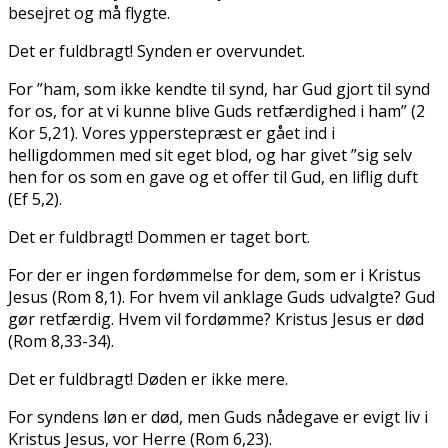
besejret og må flygte.
Det er fuldbragt! Synden er overvundet.
For ”ham, som ikke kendte til synd, har Gud gjort til synd
for os, for at vi kunne blive Guds retfærdighed i ham” (2
Kor 5,21). Vores ypperstepræst er gået ind i
helligdommen med sit eget blod, og har givet ”sig selv
hen for os som en gave og et offer til Gud, en liflig duft
(Ef 5,2).
Det er fuldbragt! Dommen er taget bort.
For der er ingen fordømmelse for dem, som er i Kristus
Jesus (Rom 8,1). For hvem vil anklage Guds udvalgte? Gud
gør retfærdig. Hvem vil fordømme? Kristus Jesus er død
(Rom 8,33-34).
Det er fuldbragt! Døden er ikke mere.
For syndens løn er død, men Guds nådegave er evigt liv i
Kristus Jesus, vor Herre (Rom 6,23).