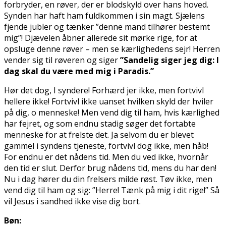
forbryder, en røver, der er blodskyld over hans hoved.
Synden har haft ham fuldkommen i sin magt. Sjælens
fjende jubler og tænker ”denne mand tilhører bestemt
mig”! Djævelen åbner allerede sit mørke rige, for at
opsluge denne røver – men se kærlighedens sejr! Herren
vender sig til røveren og siger
”Sandelig siger jeg dig: I
dag skal du være med mig i Paradis.”
Hør det dog, I syndere! Forhærd jer ikke, men fortvivl
hellere ikke! Fortvivl ikke uanset hvilken skyld der hviler
på dig, o menneske! Men vend dig til ham, hvis kærlighed
har fejret, og som endnu stadig søger det fortabte
menneske for at frelste det. Ja selvom du er blevet
gammel i syndens tjeneste, fortvivl dog ikke, men håb!
For endnu er det nådens tid. Men du ved ikke, hvornår
den tid er slut. Derfor brug nådens tid, mens du har den!
Nu i dag hører du din frelsers milde røst. Tøv ikke, men
vend dig til ham og sig: ”Herre! Tænk på mig i dit rige!” Så
vil Jesus i sandhed ikke vise dig bort.
Bøn: