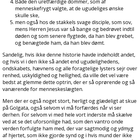
Både den uretfærdige dommer, som af
menneskefrygt valgte, at de ugudeliges ønske
skulle ske,
men også hos de stakkels svage disciple, som sov,
mens Herren Jesus var så bange og bedrøvet indtil
døden og som senere flygtede, da han blev grebet,
og benægtede ham, da han blev dømt.
Sandelig, hvis ikke denne historie havde indeholdt andet,
og hvis vi i den ikke så andet end ugudelighedens,
ondskabets, hævnens og alle foragtelige lysters sejr over
renhed, uskyldighed og hellighed, da ville det vel være
bedst at glemme dette optrin, der er så oprørende og så
vanærende for menneskeslægten.
Men der er også noget stort, herligt og glædeligt at skue
på Golgata, også selvom vi må forfærdes når vi ser
derhen. For selvom vi med hele vort inderste må skælve
ved at se det uforsonlige had, som den vantro onde
verden forfulgte ham med, der var sagtmodig og ydmyg
af hjertet, som ikke gjorde synd og i hvis mund der ikke