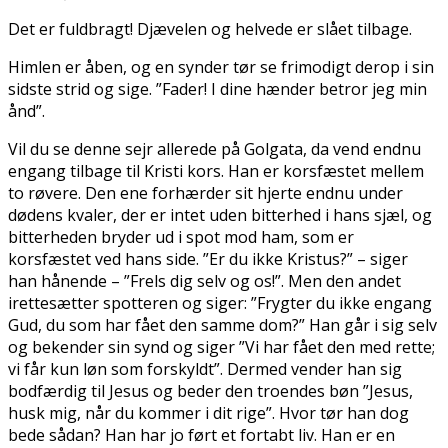
Det er fuldbragt! Djævelen og helvede er slået tilbage.
Himlen er åben, og en synder tør se frimodigt derop i sin
sidste strid og sige. ”Fader! I dine hænder betror jeg min
ånd”.
Vil du se denne sejr allerede på Golgata, da vend endnu
engang tilbage til Kristi kors. Han er korsfæstet mellem
to røvere. Den ene forhærder sit hjerte endnu under
dødens kvaler, der er intet uden bitterhed i hans sjæl, og
bitterheden bryder ud i spot mod ham, som er
korsfæstet ved hans side. ”Er du ikke Kristus?” – siger
han hånende – ”Frels dig selv og os!”. Men den andet
irettesætter spotteren og siger: ”Frygter du ikke engang
Gud, du som har fået den samme dom?” Han går i sig selv
og bekender sin synd og siger ”Vi har fået den med rette;
vi får kun løn som forskyldt”. Dermed vender han sig
bodfærdig til Jesus og beder den troendes bøn ”Jesus,
husk mig, når du kommer i dit rige”. Hvor tør han dog
bede sådan? Han har jo ført et fortabt liv. Han er en