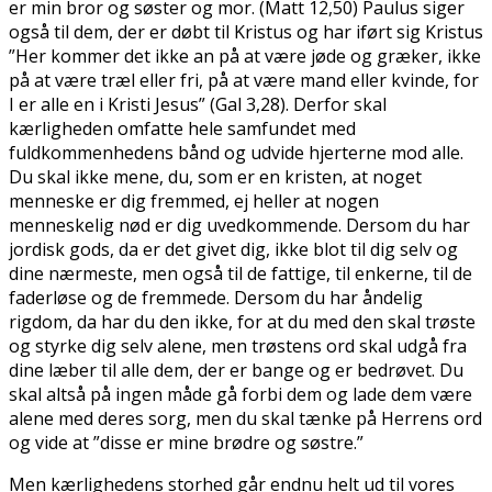
er min bror og søster og mor. (Matt 12,50) Paulus siger
også til dem, der er døbt til Kristus og har iført sig Kristus
”Her kommer det ikke an på at være jøde og græker, ikke
på at være træl eller fri, på at være mand eller kvinde, for
I er alle en i Kristi Jesus” (Gal 3,28). Derfor skal
kærligheden omfatte hele samfundet med
fuldkommenhedens bånd og udvide hjerterne mod alle.
Du skal ikke mene, du, som er en kristen, at noget
menneske er dig fremmed, ej heller at nogen
menneskelig nød er dig uvedkommende. Dersom du har
jordisk gods, da er det givet dig, ikke blot til dig selv og
dine nærmeste, men også til de fattige, til enkerne, til de
faderløse og de fremmede. Dersom du har åndelig
rigdom, da har du den ikke, for at du med den skal trøste
og styrke dig selv alene, men trøstens ord skal udgå fra
dine læber til alle dem, der er bange og er bedrøvet. Du
skal altså på ingen måde gå forbi dem og lade dem være
alene med deres sorg, men du skal tænke på Herrens ord
og vide at ”disse er mine brødre og søstre.”
Men kærlighedens storhed går endnu helt ud til vores