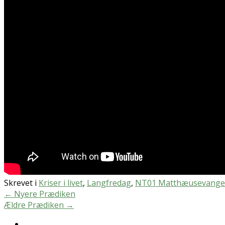
Skrevet i
Kriser i livet
,
Langfredag
,
NT01 Matthæusevangel
←
Nyere Prædiken
Ældre Prædiken
→