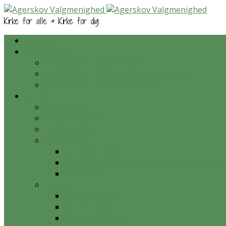
Kirke for alle & Kirke for dig
Kalender
Prædikener
Prædikener – nyeste først
Prædikener – ordnet efter bibelsk skrift
Prædikener – tematisk ordnet
Om os
Hvem er vi?
Hvad tror vi på?
Nyhedsarkiv
Aktiviteter
Onsdagsmiddag
Konfirmation og konfirmationsundervisni
Krea-aften
Galleri
Gudstjenester
Konfirmander
Onsdagsmiddag