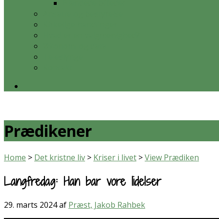
Blandede billeder
Ansatte og bestyrelse
Kirkelige handlinger
Hvad er en valgmenighed?
Økonomi og data
Teleslynge
Kontakt
Prædikener
Home
>
Det kristne liv
>
Kriser i livet
>
View Prædiken
Langfredag: Han bar vore lidelser
29. marts 2024
af
Præst, Jakob Rahbek