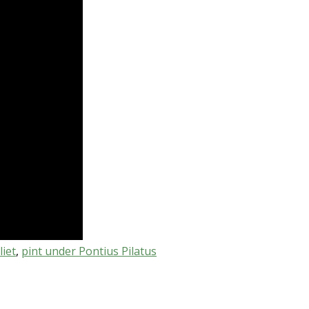
iet
,
pint under Pontius Pilatus