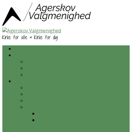
Kirke for alle & Kirke for dig
Kalender
Prædikener
Prædikener – nyeste først
Prædikener – ordnet efter bibelsk skrift
Prædikener – tematisk ordnet
Om os
Hvem er vi?
Hvad tror vi på?
Nyhedsarkiv
Aktiviteter
Onsdagsmiddag
Konfirmation og
konfirmationsundervisning