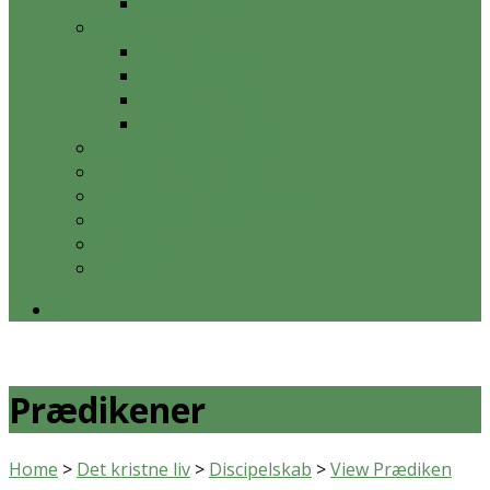
Krea-aften
Galleri
Gudstjenester
Konfirmander
Onsdagsmiddag
Blandede billeder
Ansatte og bestyrelse
Kirkelige handlinger
Hvad er en valgmenighed?
Økonomi og data
Teleslynge
Kontakt
Prædikener
Home
>
Det kristne liv
>
Discipelskab
>
View Prædiken