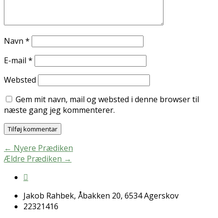
Navn
*
E-mail
*
Websted
Gem mit navn, mail og websted i denne browser til
næste gang jeg kommenterer.
←
Nyere Prædiken
Ældre Prædiken
→
Jakob Rahbek, Åbakken 20, 6534 Agerskov
22321416