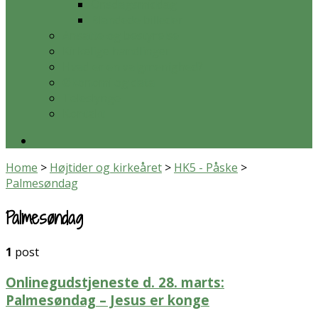
Onsdagsmiddag
Blandede billeder
Ansatte og bestyrelse
Kirkelige handlinger
Hvad er en valgmenighed?
Økonomi og data
Teleslynge
Kontakt
Home
>
Højtider og kirkeåret
>
HK5 - Påske
>
Palmesøndag
Palmesøndag
1
post
Onlinegudstjeneste d. 28. marts:
Palmesøndag – Jesus er konge