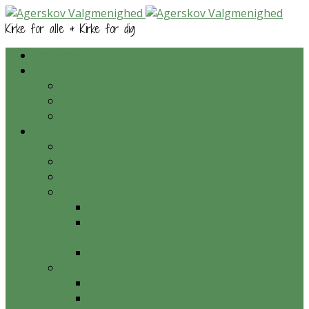
Kirke for alle & Kirke for dig
Kalender
Prædikener
Prædikener – nyeste først
Prædikener – ordnet efter bibelsk skrift
Prædikener – tematisk ordnet
Om os
Hvem er vi?
Hvad tror vi på?
Nyhedsarkiv
Aktiviteter
Onsdagsmiddag
Konfirmation og
konfirmationsundervisning
Krea-aften
Galleri
Gudstjenester
Konfirmander