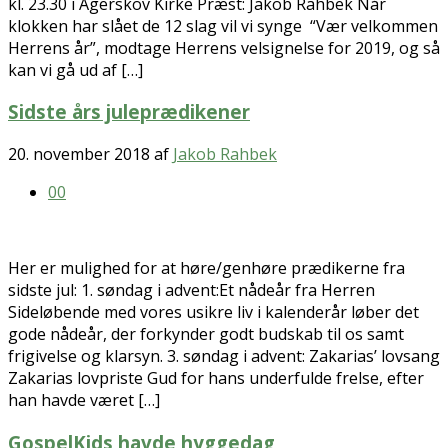
kl. 23.30 i Agerskov Kirke Præst: Jakob Rahbek Når
klokken har slået de 12 slag vil vi synge “Vær velkommen
Herrens år”, modtage Herrens velsignelse for 2019, og så
kan vi gå ud af […]
Sidste års juleprædikener
20. november 2018
af
Jakob Rahbek
0
0
Her er mulighed for at høre/genhøre prædikerne fra
sidste jul: 1. søndag i advent:Et nådeår fra Herren
Sideløbende med vores usikre liv i kalenderår løber det
gode nådeår, der forkynder godt budskab til os samt
frigivelse og klarsyn. 3. søndag i advent: Zakarias’ lovsang
Zakarias lovpriste Gud for hans underfulde frelse, efter
han havde været […]
GospelKids havde hyggedag