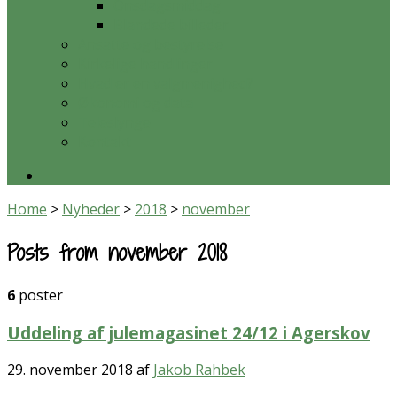
Onsdagsmiddag
Blandede billeder
Ansatte og bestyrelse
Kirkelige handlinger
Hvad er en valgmenighed?
Økonomi og data
Teleslynge
Kontakt
Home
>
Nyheder
>
2018
>
november
Posts from november 2018
6
poster
Uddeling af julemagasinet 24/12 i Agerskov
29. november 2018
af
Jakob Rahbek