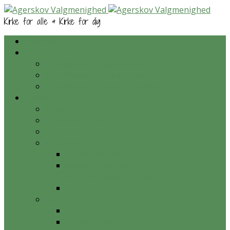
Kirke for alle & Kirke for dig
Kalender
Prædikener
Prædikener – nyeste først
Prædikener – ordnet efter bibelsk skrift
Prædikener – tematisk ordnet
Om os
Hvem er vi?
Hvad tror vi på?
Nyhedsarkiv
Aktiviteter
Onsdagsmiddag
Konfirmation og
konfirmationsundervisning
Krea-aften
Galleri
Gudstjenester
Konfirmander