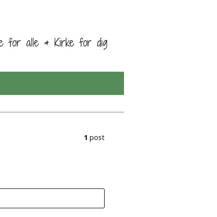
ke for alle & Kirke for dig
1
post