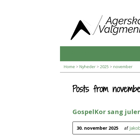
Kalender
Prædikener
Home
>
Nyheder
>
2025
>
november
Posts from novemb
GospelKor sang jule
30. november 2025
af
Jako