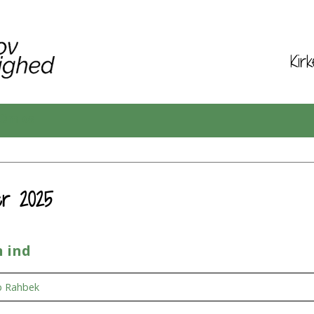
Kir
Om os
er 2025
n ind
b Rahbek