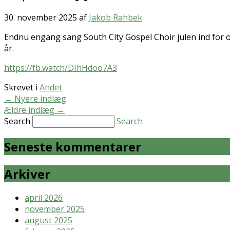
30. november 2025
af
Jakob Rahbek
Endnu engang sang South City Gospel Choir julen ind for os.
år.
https://fb.watch/DIhHdoo7A3
Skrevet i
Andet
←
Nyere indlæg
Ældre indlæg
→
Search
Search
Seneste kommentarer
Arkiver
april 2026
november 2025
august 2025