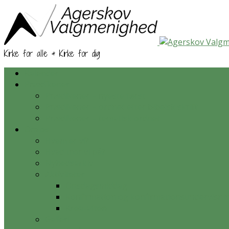
Kirke for alle & Kirke for dig
Kalender
Prædikener
Prædikener – nyeste først
Prædikener – ordnet efter bibelsk skrift
Prædikener – tematisk ordnet
Om os
Hvem er vi?
Hvad tror vi på?
Nyhedsarkiv
Aktiviteter
Onsdagsmiddag
Konfirmation og konfirmationsundervisni
Krea-aften
Galleri