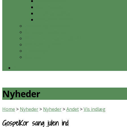
Gudstjenester
Konfirmander
Onsdagsmiddag
Blandede billeder
Ansatte og bestyrelse
Kirkelige handlinger
Hvad er en valgmenighed?
Økonomi og data
Teleslynge
Kontakt
Nyheder
Home
>
Nyheder
>
Nyheder
>
Andet
>
Vis indlæg
GospelKor sang julen ind