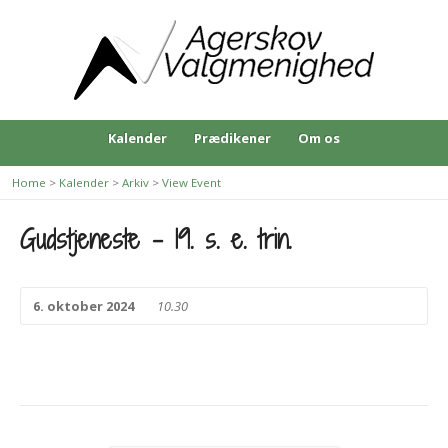
Kalender
Prædikener
Om os
Home
>
Kalender
>
Arkiv
>
View Event
Gudstjeneste – 19. s. e. trin.
6. oktober 2024
10.30