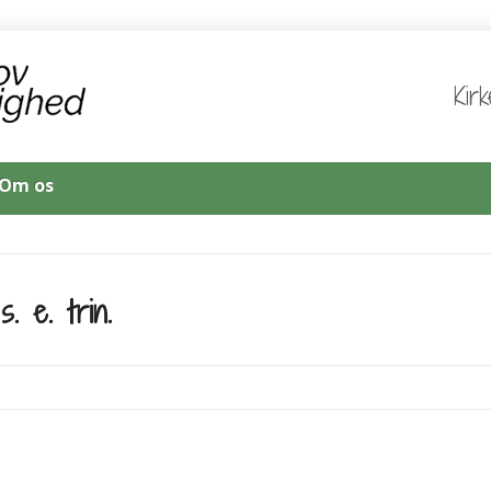
Kir
Om os
. e. trin.