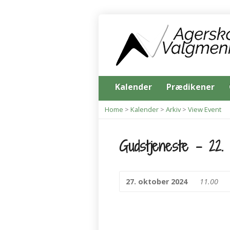
Kalender
Prædikener
Home
>
Kalender
>
Arkiv
>
View Event
Gudstjeneste – 22. s
27. oktober 2024
11.00