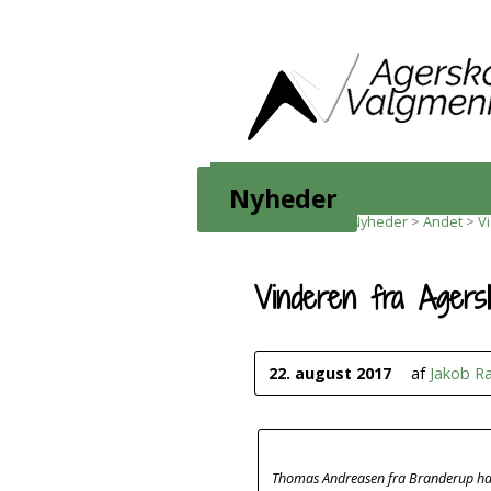
Kalender
Prædikener
Nyheder
Home
>
Nyheder
>
Nyheder
>
Andet
>
V
Vinderen fra Agers
22. august 2017
af
Jakob R
Thomas Andreasen fra Branderup havd