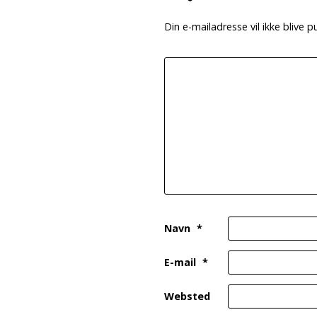
Din e-mailadresse vil ikke blive pu
Navn
*
E-mail
*
Websted