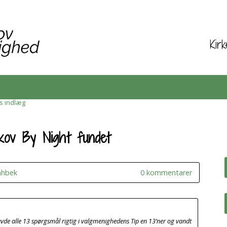
Kir
Om os
is indlæg
kov By Night fundet
ahbek
0 kommentarer
e alle 13 spørgsmål rigtig i valgmenighedens Tip en 13’ner og vandt