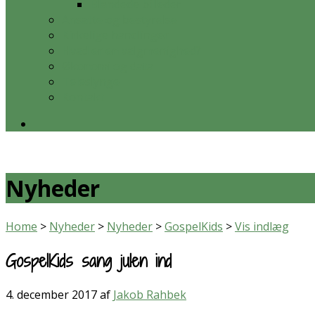
Blandede billeder
Ansatte og bestyrelse
Kirkelige handlinger
Hvad er en valgmenighed?
Økonomi og data
Teleslynge
Kontakt
Nyheder
Home
>
Nyheder
>
Nyheder
>
GospelKids
>
Vis indlæg
GospelKids sang julen ind
4. december 2017
af
Jakob Rahbek