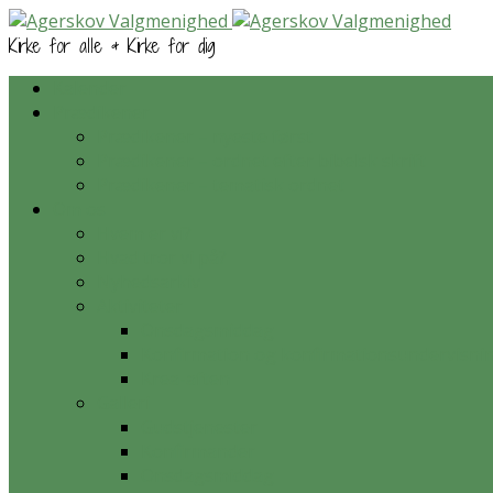
Kirke for alle & Kirke for dig
Kalender
Prædikener
Prædikener – nyeste først
Prædikener – ordnet efter bibelsk skrift
Prædikener – tematisk ordnet
Om os
Hvem er vi?
Hvad tror vi på?
Nyhedsarkiv
Aktiviteter
Onsdagsmiddag
Konfirmation og konfirmationsundervisni
Krea-aften
Galleri
Gudstjenester
Konfirmander
Onsdagsmiddag