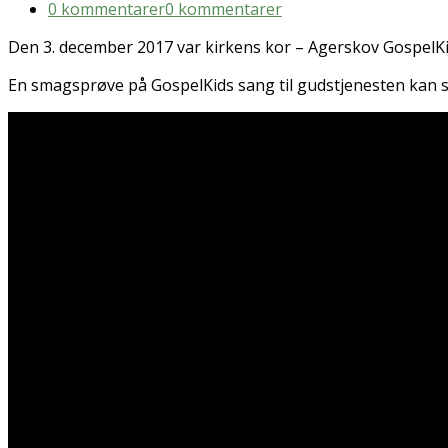
0 kommentarer
0 kommentarer
Den 3. december 2017 var kirkens kor – Agerskov GospelKid
En smagsprøve på GospelKids sang til gudstjenesten kan s