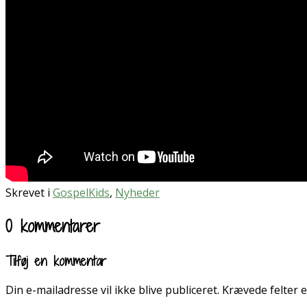
Skrevet i
GospelKids
,
Nyheder
0 kommentarer
Tilføj en kommentar
Din e-mailadresse vil ikke blive publiceret.
Krævede felter 