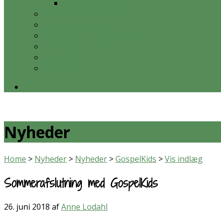
Blandede billeder
Ansatte og bestyrelse
Kirkelige handlinger
Hvad er en valgmenighed?
Økonomi og data
Teleslynge
Kontakt
Nyheder
Home
>
Nyheder
>
Nyheder
>
GospelKids
>
Vis indlæg
Sommerafslutning med GospelKids
26. juni 2018
af
Anne Lodahl