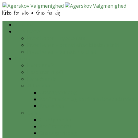
Kirke for alle & Kirke for dig
Kalender
Prædikener
Prædikener – nyeste først
Prædikener – ordnet efter bibelsk skrift
Prædikener – tematisk ordnet
Om os
Hvem er vi?
Hvad tror vi på?
Nyhedsarkiv
Aktiviteter
Onsdagsmiddag
Konfirmation og konfirmationsundervisni
Krea-aften
Galleri
Gudstjenester
Konfirmander
Onsdagsmiddag