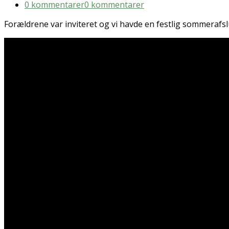
0 kommentarer
0 kommentarer
Forældrene var inviteret og vi havde en festlig sommerafslu