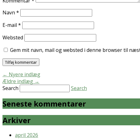
Kommentar
*
Navn
*
E-mail
*
Websted
Gem mit navn, mail og websted i denne browser til næ
←
Nyere indlæg
Ældre indlæg
→
Search
Search
Seneste kommentarer
Arkiver
april 2026