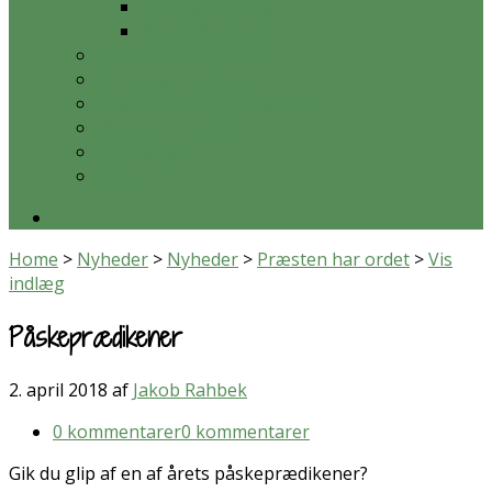
Onsdagsmiddag
Blandede billeder
Ansatte og bestyrelse
Kirkelige handlinger
Hvad er en valgmenighed?
Økonomi og data
Teleslynge
Kontakt
Home
>
Nyheder
>
Nyheder
>
Præsten har ordet
>
Vis
indlæg
Påskeprædikener
2. april 2018
af
Jakob Rahbek
0 kommentarer
0 kommentarer
Gik du glip af en af årets påskeprædikener?