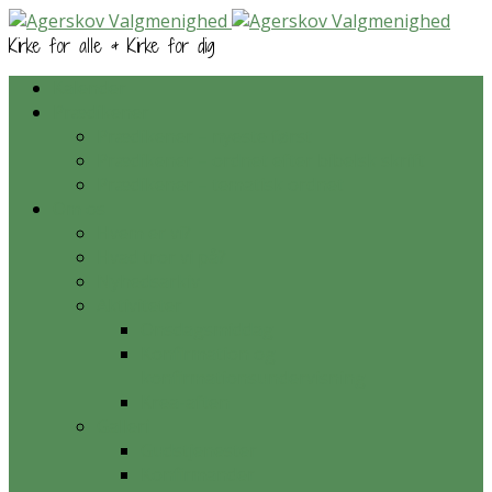
Kirke for alle & Kirke for dig
Kalender
Prædikener
Prædikener – nyeste først
Prædikener – ordnet efter bibelsk skrift
Prædikener – tematisk ordnet
Om os
Hvem er vi?
Hvad tror vi på?
Nyhedsarkiv
Aktiviteter
Onsdagsmiddag
Konfirmation og
konfirmationsundervisning
Krea-aften
Galleri
Gudstjenester
Konfirmander